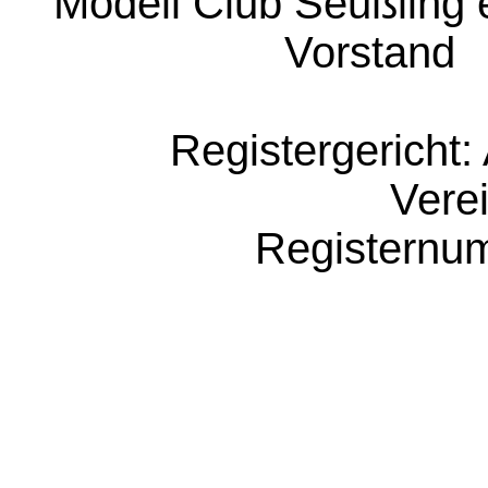
Modell Club Seußling e.
Vorstand   
Registergericht:
Verei
Registernum