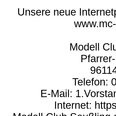
Unsere neue Internetpr
www.mc-s
 Modell Club Seußling e.V.

Pfarrer-
96114
Telefon: 
E-Mail: 1.Vorst
Internet: http